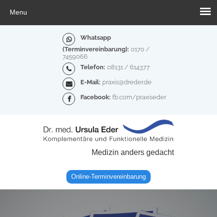
Whatsapp
(Terminvereinbarung):
0170 /
7459066
Telefon:
08131 / 614377
E-Mail:
praxis@dreder.de
Facebook:
fb.com/praxiseder
Medizin anders gedacht
Online-Terminvereinbarung