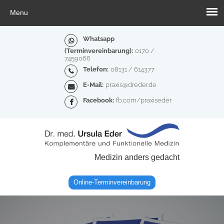
Whatsapp
(Terminvereinbarung):
0170 /
7459066
Telefon:
08131 / 614377
E-Mail:
praxis@dreder.de
Facebook:
fb.com/praxiseder
Medizin anders gedacht
Online-Terminvereinbarung