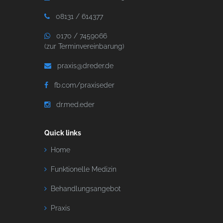
08131 / 614377
0170 / 7459066
(zur Terminvereinbarung)
praxis@dreder.de
fb.com/praxiseder
dr.med.eder
Quick links
Home
Funktionelle Medizin
Behandlungsangebot
Praxis